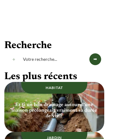
Recherche
Les plus récents
HABITAT
Et si un bon drainage autour d’une
maison prolongeait vraiment sa durée
de vie ?
JARDIN