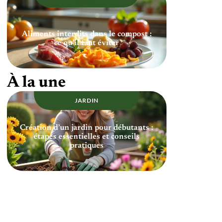
Aliments interdits dans le compost :
ce qu’il faut éviter
À la une
JARDIN
Création d’un jardin pour débutants :
étapes essentielles et conseils
pratiques