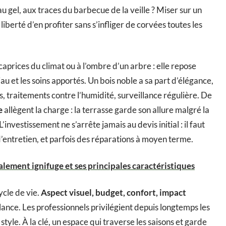
u gel, aux traces du barbecue de la veille ? Miser sur un
iberté d’en profiter sans s’infliger de corvées toutes les
caprices du climat ou à l’ombre d’un arbre : elle repose
au et les soins apportés. Un bois noble a sa part d’élégance,
s, traitements contre l’humidité, surveillance régulière. De
e
allègent la charge : la terrasse garde son allure malgré la
L’investissement ne s’arrête jamais au devis initial : il faut
d’entretien, et parfois des réparations à moyen terme.
lement ignifuge et ses principales caractéristiques
ycle de vie.
Aspect visuel, budget, confort, impact
ance. Les professionnels privilégient depuis longtemps les
 style. À la clé, un espace qui traverse les saisons et garde