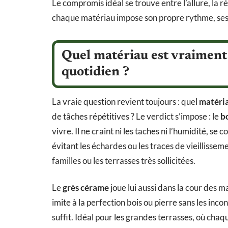
Le compromis idéal se trouve entre l’allure, la r
chaque matériau impose son propre rythme, ses b
Quel matériau est vraiment
quotidien ?
La vraie question revient toujours : quel
matéria
de tâches répétitives ? Le verdict s’impose : le
b
vivre. Il ne craint ni les taches ni l’humidité, se
évitant les échardes ou les traces de vieillisse
familles ou les terrasses très sollicitées.
Le
grès cérame
joue lui aussi dans la cour des m
imite à la perfection bois ou pierre sans les inco
suffit. Idéal pour les grandes terrasses, où ch