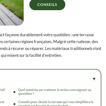
CONSEILS
act façonne durablement votre quotidien : une terrasse
ns certaines régions françaises. Malgré cette rudesse, des
ends à récurer ou réparer. Les matériaux traditionnels n’ont
ui misent sur la facilité d’entretien.
isif
Quel matériau est vraiment le moins contraignant au
quotidien ?
s et
Conseils pour choisir la terrasse qui vous simplifiera la
vie selon vos besoins et votre budget