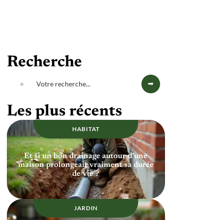
Recherche
Les plus récents
HABITAT
Et si un bon drainage autour d’une
maison prolongeait vraiment sa durée
de vie ?
JARDIN