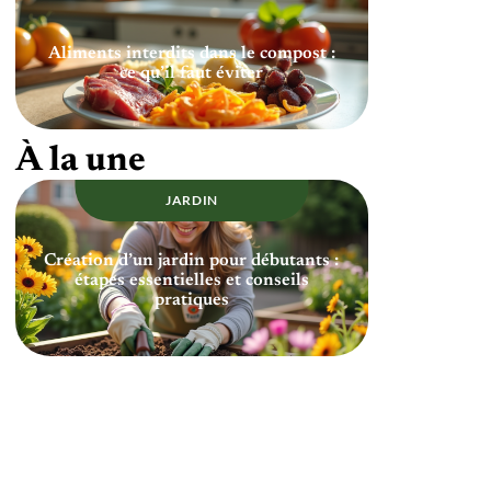
Aliments interdits dans le compost :
ce qu’il faut éviter
À la une
JARDIN
Création d’un jardin pour débutants :
étapes essentielles et conseils
pratiques