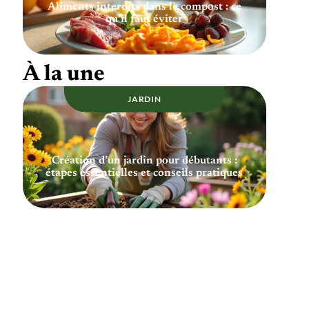
Aliments interdits dans le compost : ce
qu’il faut éviter
À la une
JARDIN
Création d’un jardin pour débutants :
étapes essentielles et conseils pratiques