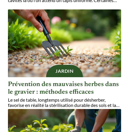
cavités là où l'on attend un tapis uniforme. Certaines
…
JARDIN
Prévention des mauvaises herbes dans
le gravier : méthodes efficaces
Le sel de table, longtemps utilisé pour désherber,
favorise en réalité la stérilisation durable des sols et la
…