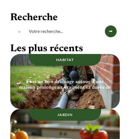
Recherche
Les plus récents
HABITAT
Et si un bon drainage autour d’une
maison prolongeait vraiment sa durée de
vie ?
JARDIN