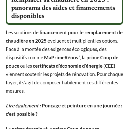
Remplacer sa chaudière en 2025 :
panorama des aides et financements
disponibles
Les solutions de
financement pour le remplacement de
chaudière en 2025
évoluent et multiplient les options.
Face à la montée des exigences écologiques, des
dispositifs comme
MaPrimeRénov’
, la
prime Coup de
pouce
ou les
certificats d’économie d’énergie (CEE)
viennent soutenir les projets de rénovation. Pour chaque
foyer, il s’agit de composer habilement ces différentes
mesures.
Lire également :
Ponçage et peinture en une journée :
c'est possible ?
La
prime énergie
et la
prime Coup de pouce