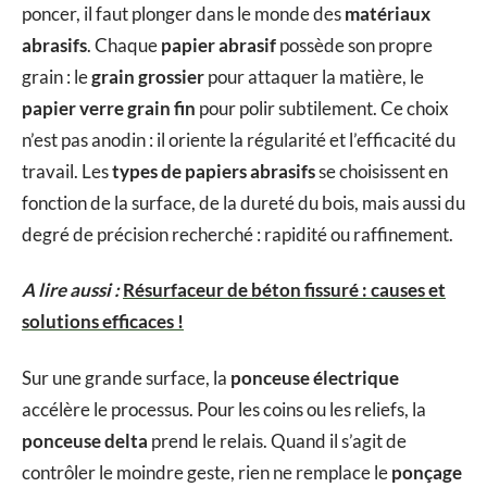
poncer, il faut plonger dans le monde des
matériaux
abrasifs
. Chaque
papier abrasif
possède son propre
grain : le
grain grossier
pour attaquer la matière, le
papier verre grain fin
pour polir subtilement. Ce choix
n’est pas anodin : il oriente la régularité et l’efficacité du
travail. Les
types de papiers abrasifs
se choisissent en
fonction de la surface, de la dureté du bois, mais aussi du
degré de précision recherché : rapidité ou raffinement.
A lire aussi :
Résurfaceur de béton fissuré : causes et
solutions efficaces !
Sur une grande surface, la
ponceuse électrique
accélère le processus. Pour les coins ou les reliefs, la
ponceuse delta
prend le relais. Quand il s’agit de
contrôler le moindre geste, rien ne remplace le
ponçage